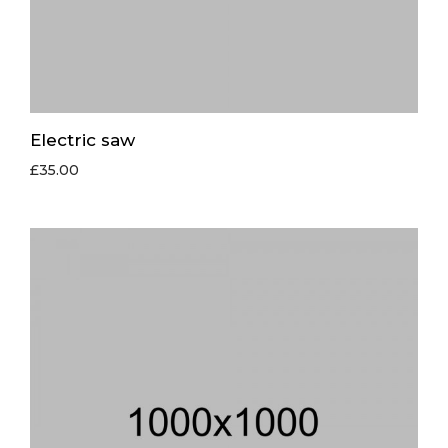
Electric saw
£
35.00