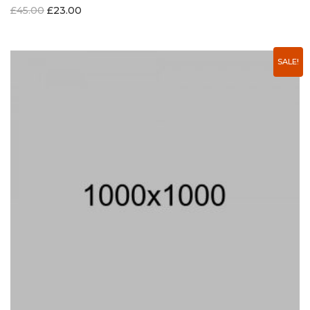
£
45.00
£
23.00
SALE!