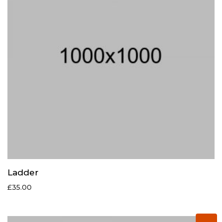
Ladder
£
35.00