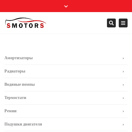
×
Close
+ 995 322 700 100
info@smotors.ge
top
Togg
Search
bar
navi
Амортизаторы
Радиаторы
Водяные помпы
Термостати
Ремни
Подушки двигателя