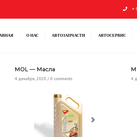
+ 
АВНАЯ
О НАС
АВТОЗАПЧАСТИ
АВТОСЕРВИС
ПАРТНЕРЫ
АМОРТИЗАТОРЫ
СЕРВИСЫ
РАДИАТОРЫ
MOL — Масла
M
ВОДЯНЫЕ ПОМПЫ
4 декабря, 2020
ТЕРМОСТАТИ
/
0 comments
4 
РЕМНИ
ПОДУШКИ ДВИГАТЕЛЯ
ХОДОВАЯ ЧАСТЬ
МАСЛА
ТОРМОЗНЫЕ ДИСКИ
ТОРМОЗНЫЕ КОЛОДКИ