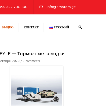
×
995 322 700 100
info@smotors.ge
Search
ВЫДЕО
КОНТАКТ
РУССКИЙ
ᲥᲐᲠᲗᲣᲚᲘ
ENGLISH
EYLE — Тормозные колодки
РУССКИЙ
декабря, 2020
/
0 comments