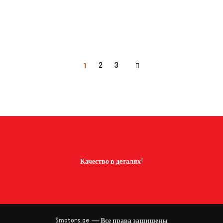
1
2
3
Качество в деталях!
Smotors.ge — Все права защищены