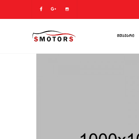
ᲛᲗᲐᲕᲐᲠᲘ
Პ
Ს