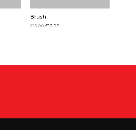
Brush
£
15.00
£
12.00