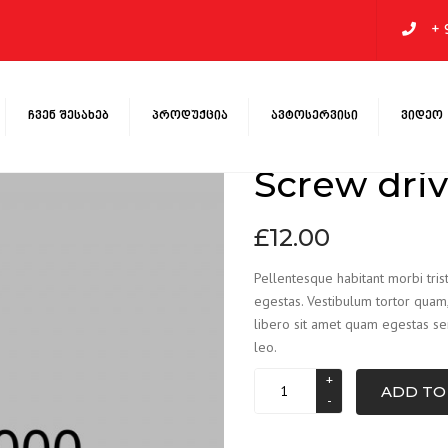
+ 
ᲩᲕᲔᲜ ᲨᲔᲡᲐᲮᲔᲑ
ᲞᲠᲝᲓᲣᲥᲪᲘᲐ
ᲐᲕᲢᲝᲡᲔᲠᲕᲘᲡᲘ
ᲕᲘᲓᲔᲝ
ᲐᲠᲢᲜᲘᲝᲠᲔᲑᲘ
ᲐᲛᲝᲠᲢᲘᲖᲐᲢᲝᲠᲔᲑᲘ
Screw driv
ᲔᲠᲕᲘᲡᲔᲑᲘ
ᲠᲐᲓᲘᲐᲢᲝᲠᲔᲑᲘ
ᲢᲣᲛᲑᲝᲔᲑᲘ
£
12.00
ᲗᲔᲠᲛᲝᲡᲢᲐᲢᲔᲑᲘ
Pellentesque habitant morbi tris
ᲦᲕᲔᲓᲔᲑᲘ ᲓᲐ ᲓᲐᲛᲭᲘᲛᲔᲑᲘ
egestas. Vestibulum tortor quam, 
ᲫᲠᲐᲕᲘᲡ ᲡᲐᲧᲠᲓᲔᲜᲘ
libero sit amet quam egestas sem
leo.
ᲡᲐᲕᲐᲚᲘ ᲜᲐᲬᲘᲚᲘ
ᲡᲐᲛᲣᲮᲠᲣᲭᲔ ᲮᲣᲜᲓᲔᲑᲘ
ADD TO
Quantity
ᲡᲐᲛᲣᲮᲠᲣᲭᲔ ᲓᲘᲡᲙᲔᲑᲘ
ᲖᲔᲗᲔᲑᲘ