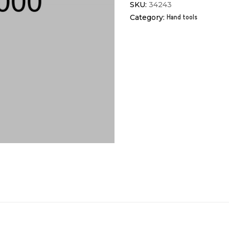
SKU:
34243
ᲐᲐᲚᲔᲑᲘᲡ ᲡᲐᲜᲗᲚᲔᲑᲘ
Category:
Hand tools
ᲜᲐᲗᲣᲠᲔᲑᲘ