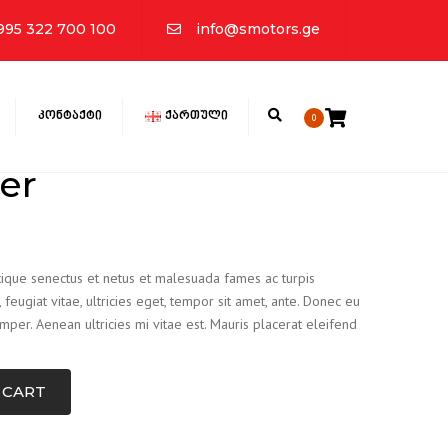
×
995 322 700 100
info@smotors.ge
Search
ᲙᲝᲜᲢᲐᲥᲢᲘ
ᲥᲐᲠᲗᲣᲚᲘ
0
ᲥᲐᲠᲗᲣᲚᲘ
er
ENGLISH
РУССКИЙ
tique senectus et netus et malesuada fames ac turpis
feugiat vitae, ultricies eget, tempor sit amet, ante. Donec eu
per. Aenean ultricies mi vitae est. Mauris placerat eleifend
 CART